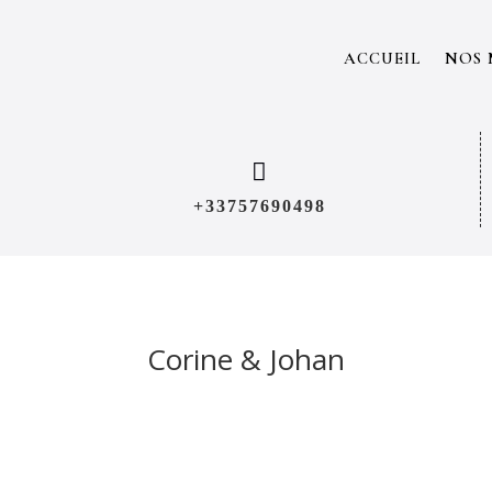
ACCUEIL
NOS 

+33757690498
Corine & Johan