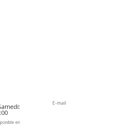
Samedi:
:00
S'abon
ponible en
ner