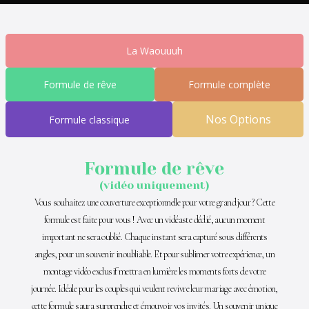
La Waouuuh
Formule de rêve
Formule complète
Nos Options
Formule classique
Formule de rêve
(vidéo uniquement)
Vous souhaitez une couverture exceptionnelle pour votre grand jour ? Cette
formule est faite pour vous ! Avec un vidéaste dédié, aucun moment
important ne sera oublié. Chaque instant sera capturé sous différents
angles, pour un souvenir inoubliable. Et pour sublimer votre expérience, un
montage vidéo exclusif mettra en lumière les moments forts de votre
journée. Idéale pour les couples qui veulent revivre leur mariage avec émotion,
cette formule saura surprendre et émouvoir vos invités. Un souvenir unique