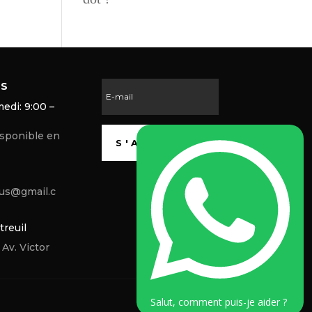
ES
edi: 9:00 –
isponible en
S'ABONNER
us@gmail.c
reuil
Av. Victor
Salut, comment puis-je aider ?